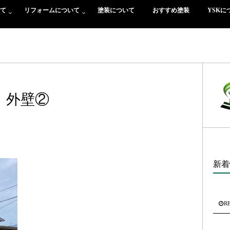
て
リフォームについて
塗装について
おすすめ塗装
YSKに
外壁②
新着
R