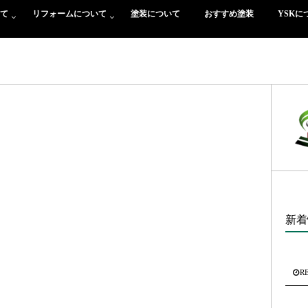
て
リフォームについて
塗装について
おすすめ塗装
YSKに
新着
R