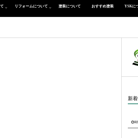
て
リフォームについて
塗装について
おすすめ塗装
YSKに
新着
R