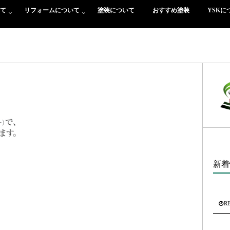
て
リフォームについて
塗装について
おすすめ塗装
YSKに
新着
R